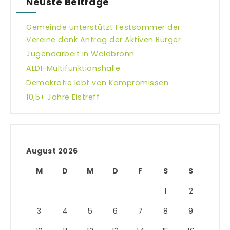
Neuste Beiträge
Gemeinde unterstützt Festsommer der
Vereine dank Antrag der Aktiven Bürger
Jugendarbeit in Waldbronn
ALDI-Multifunktionshalle
Demokratie lebt von Kompromissen
10,5+ Jahre Eistreff
August 2026
M
D
M
D
F
S
S
1
2
3
4
5
6
7
8
9