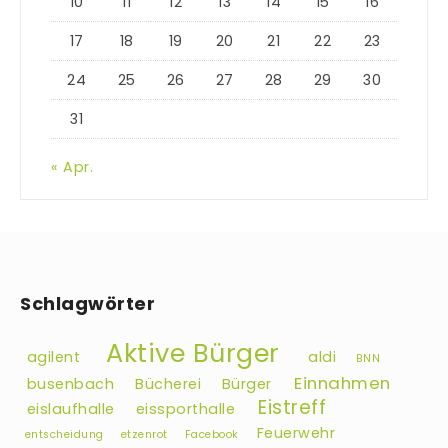
10
11
12
13
14
15
16
17
18
19
20
21
22
23
24
25
26
27
28
29
30
31
« Apr.
Schlagwörter
Aktive Bürger
agilent
aldi
BNN
Einnahmen
busenbach
Bücherei
Bürger
Eistreff
eislaufhalle
eissporthalle
Feuerwehr
entscheidung
etzenrot
Facebook