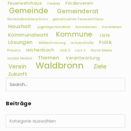
Feuerwehrhaus
Förderverein
Freibad
Gemeinde
Gemeinderat
Gemeinderatsbeschluss
gemeinsames Feuerwehrhaus
Haushalt
jugendgemeinderat
Kandidanten
Kandidaten
Kommune
Kommunalwahl
Liste
Lösungen
Politik
Mitbestimmung
ochsenstraße
reichenbach
Präsenz
rück 2
rück II
Social Media
Themen
Verantwortung
soziale Medien
Waldbronn
Verein
Ziele
Zukunft
Beiträge
Beiträge