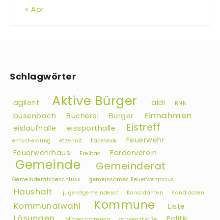
« Apr.
Schlagwörter
Aktive Bürger
agilent
aldi
BNN
Einnahmen
busenbach
Bücherei
Bürger
Eistreff
eislaufhalle
eissporthalle
Feuerwehr
entscheidung
etzenrot
Facebook
Feuerwehrhaus
Förderverein
Freibad
Gemeinde
Gemeinderat
Gemeinderatsbeschluss
gemeinsames Feuerwehrhaus
Haushalt
jugendgemeinderat
Kandidanten
Kandidaten
Kommune
Kommunalwahl
Liste
Lösungen
Politik
Mitbestimmung
ochsenstraße