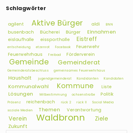
Schlagwörter
Aktive Bürger
agilent
aldi
BNN
Einnahmen
busenbach
Bücherei
Bürger
Eistreff
eislaufhalle
eissporthalle
Feuerwehr
entscheidung
etzenrot
Facebook
Feuerwehrhaus
Förderverein
Freibad
Gemeinde
Gemeinderat
Gemeinderatsbeschluss
gemeinsames Feuerwehrhaus
Haushalt
jugendgemeinderat
Kandidanten
Kandidaten
Kommune
Kommunalwahl
Liste
Lösungen
Politik
Mitbestimmung
ochsenstraße
reichenbach
Präsenz
rück 2
rück II
Social Media
Themen
Verantwortung
soziale Medien
Waldbronn
Verein
Ziele
Zukunft