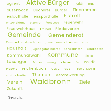
Aktive Bürger
agilent
aldi
BNN
Einnahmen
busenbach
Bücherei
Bürger
Eistreff
eislaufhalle
eissporthalle
Feuerwehr
entscheidung
etzenrot
Facebook
Feuerwehrhaus
Förderverein
Freibad
Gemeinde
Gemeinderat
Gemeinderatsbeschluss
gemeinsames Feuerwehrhaus
Haushalt
jugendgemeinderat
Kandidanten
Kandidaten
Kommune
Kommunalwahl
Liste
Lösungen
Politik
Mitbestimmung
ochsenstraße
reichenbach
Präsenz
rück 2
rück II
Social Media
Themen
Verantwortung
soziale Medien
Waldbronn
Verein
Ziele
Zukunft