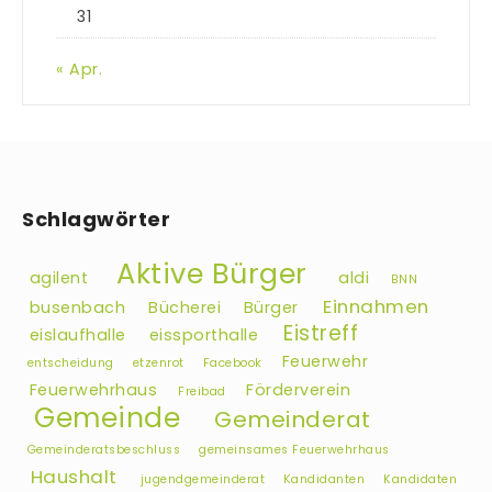
31
« Apr.
Schlagwörter
Aktive Bürger
agilent
aldi
BNN
Einnahmen
busenbach
Bücherei
Bürger
Eistreff
eislaufhalle
eissporthalle
Feuerwehr
entscheidung
etzenrot
Facebook
Feuerwehrhaus
Förderverein
Freibad
Gemeinde
Gemeinderat
Gemeinderatsbeschluss
gemeinsames Feuerwehrhaus
Haushalt
jugendgemeinderat
Kandidanten
Kandidaten