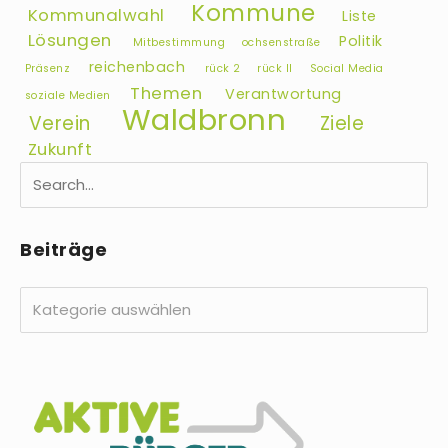
Kommune
Kommunalwahl
Liste
Lösungen
Politik
Mitbestimmung
ochsenstraße
reichenbach
Präsenz
rück 2
rück II
Social Media
Themen
Verantwortung
soziale Medien
Waldbronn
Verein
Ziele
Zukunft
Beiträge
Beiträge