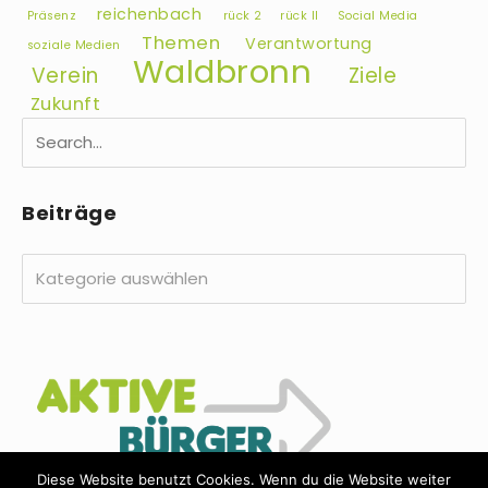
reichenbach
Präsenz
rück 2
rück II
Social Media
Themen
Verantwortung
soziale Medien
Waldbronn
Verein
Ziele
Zukunft
Beiträge
Beiträge
Diese Website benutzt Cookies. Wenn du die Website weiter