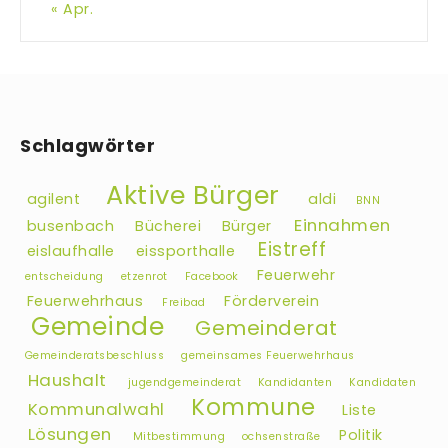
« Apr.
Schlagwörter
Aktive Bürger
agilent
aldi
BNN
Einnahmen
busenbach
Bücherei
Bürger
Eistreff
eislaufhalle
eissporthalle
Feuerwehr
entscheidung
etzenrot
Facebook
Feuerwehrhaus
Förderverein
Freibad
Gemeinde
Gemeinderat
Gemeinderatsbeschluss
gemeinsames Feuerwehrhaus
Haushalt
jugendgemeinderat
Kandidanten
Kandidaten
Kommune
Kommunalwahl
Liste
Lösungen
Politik
Mitbestimmung
ochsenstraße