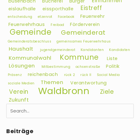
Einnahmen
busenbach
Bücherei
Bürger
Eistreff
eislaufhalle
eissporthalle
Feuerwehr
entscheidung
etzenrot
Facebook
Feuerwehrhaus
Förderverein
Freibad
Gemeinde
Gemeinderat
Gemeinderatsbeschluss
gemeinsames Feuerwehrhaus
Haushalt
jugendgemeinderat
Kandidanten
Kandidaten
Kommune
Kommunalwahl
Liste
Lösungen
Politik
Mitbestimmung
ochsenstraße
reichenbach
Präsenz
rück 2
rück II
Social Media
Themen
Verantwortung
soziale Medien
Waldbronn
Verein
Ziele
Zukunft
Beiträge