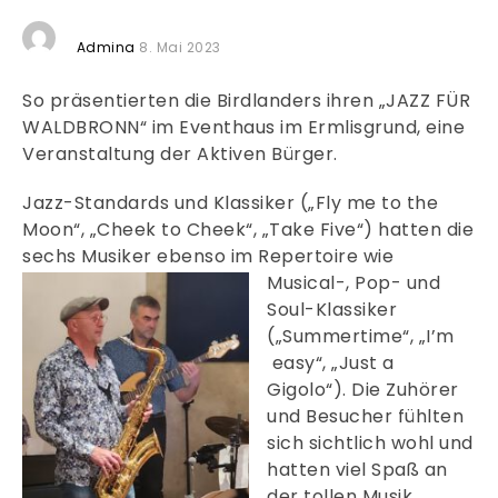
Admina
8. Mai 2023
So präsentierten die Birdlanders ihren „JAZZ FÜR
WALDBRONN“ im Eventhaus im Ermlisgrund, eine
Veranstaltung der Aktiven Bürger.
Jazz-Standards und Klassiker („Fly me to the
Moon“, „Cheek to Cheek“, „Take Five“) hatten die
sechs Musiker ebenso im
Repertoire wie
Musical-, Pop- und
Soul-Klassiker
(„Summertime“, „I’m
easy“, „Just a
Gigolo“). Die Zuhörer
und Besucher fühlten
sich sichtlich wohl und
hatten viel Spaß an
der tollen Musik.