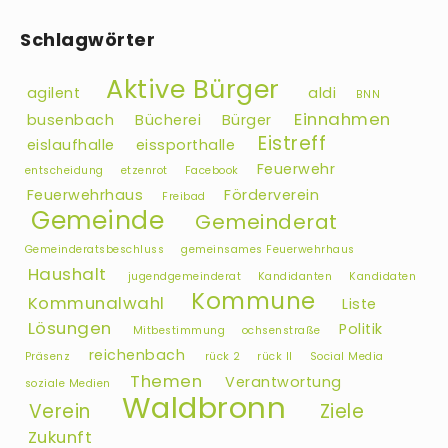
Schlagwörter
Aktive Bürger
agilent
aldi
BNN
Einnahmen
busenbach
Bücherei
Bürger
Eistreff
eislaufhalle
eissporthalle
Feuerwehr
entscheidung
etzenrot
Facebook
Feuerwehrhaus
Förderverein
Freibad
Gemeinde
Gemeinderat
Gemeinderatsbeschluss
gemeinsames Feuerwehrhaus
Haushalt
jugendgemeinderat
Kandidanten
Kandidaten
Kommune
Kommunalwahl
Liste
Lösungen
Politik
Mitbestimmung
ochsenstraße
reichenbach
Präsenz
rück 2
rück II
Social Media
Themen
Verantwortung
soziale Medien
Waldbronn
Verein
Ziele
Zukunft